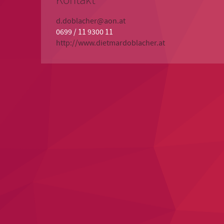
Kontakt
d.doblacher@aon.at
0699 / 11 9300 11
http://www.dietmardoblacher.at